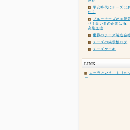
保存
平安時代にチーズは
た？
ブルーチーズが血管
り？白い血の正体は油
高脂血症
世界のチーズ製造会
チーズの掲示板ログ
チーズケーキ
LINK
ローラというニトリの
ー