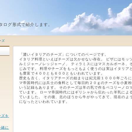
タログ形式で紹介します。
ーズ
「濃いイタリアのチーズ」についてのページです。
イタリア料理といえばチーズは欠かせない存在。 ピザにはモッ
ルミジャーノレッジャーノ、 ティラミスにはマスカルポーネ、
じみです。 料理やチーズをもっともよく使うのは実はイタリアと
も豊富で４００とも６００ともいわれています。
歴史も古く、イタリアチーズの始まりは紀元前１０００年ごろに
マ帝国時代には兵士の食料として毎日約２０ｇのチーズを小麦粉
いう記録もあります。 そのチーズは羊の乳で作るペコリーノロマ
ています。 ローマ帝国時代にはギリシャから伝わった羊乳によ
ていました。 その後、北のほうから牛がやってきて、現在のよ
になったといわれています。
ーズを
一緒に