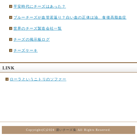
平安時代にチーズはあった？
ブルーチーズが血管若返り？白い血の正体は油、食後高脂血症
世界のチーズ製造会社一覧
チーズの掲示板ログ
チーズケーキ
LINK
ローラというニトリのソファー
Copyright(C)2024
濃いチーズ集
All Rights Reserved.