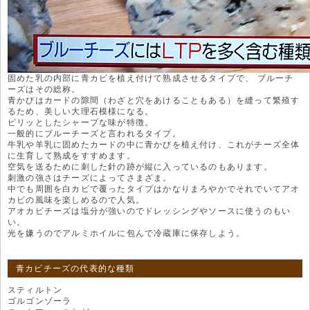
固めた乳の内部に青カビを植え付けて熟成させるタイプで、 ブルーチ
ーズはその総称。
青かびはカードの隙間（わざと穴をあけることもある）を縫って繁殖す
るため、美しい大理石模様になる。
ピリッとしたシャープな味が特徴。
一般的にブルーチーズと言われるタイプ。
牛乳や羊乳に固めたカードの中に青かびを植え付け、これがチーズ全体
に生育して熟成をすすめます。
空気を送るために刺した針の跡が縦に入っているのもあります。
刺激の強さはチーズによってさまざま。
中でも周囲を白カビで覆ったタイプはかなりまろやかでそれでいてアオ
カビの風味を楽しめるので人気。
アオカビチーズは塩分が強いのでドレッシングやソースに使うのもい
い。
光を嫌うのでアルミホイルに包んで冷蔵庫に保存しよう。
青カビチーズの代表的な種類
スティルトン
ゴルゴンゾーラ