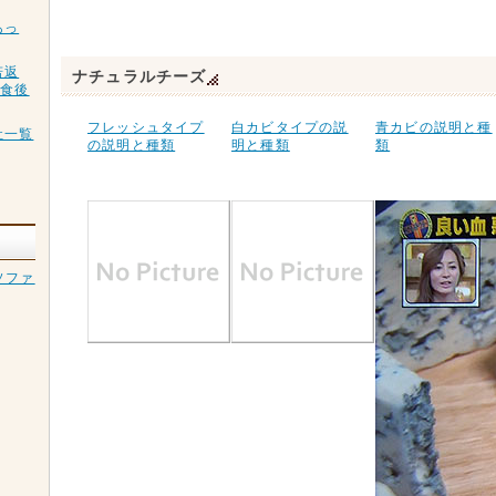
あっ
若返
ナチュラルチーズ
、食後
フレッシュタイプ
白カビタイプの説
青カビの説明と種
社一覧
の説明と種類
明と種類
類
ソファ