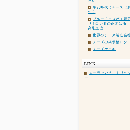
保存
平安時代にチーズは
た？
ブルーチーズが血管
り？白い血の正体は油
高脂血症
世界のチーズ製造会
チーズの掲示板ログ
チーズケーキ
LINK
ローラというニトリの
ー